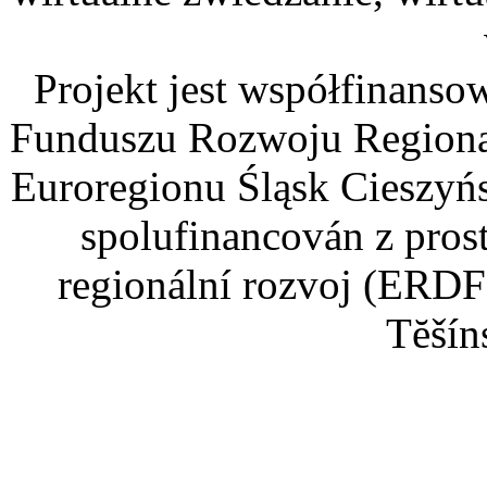
Projekt jest współfinans
Funduszu Rozwoju Regiona
Euroregionu Śląsk Cieszyńsk
spolufinancován z pros
regionální rozvoj (ERDF
Tĕšín