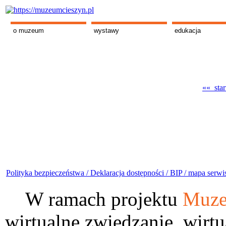
o muzeum
wystawy
edukacja
«« star
Polityka bezpieczeństwa /
Deklaracja dostępności /
BIP /
mapa serwi
W ramach projektu
Muze
wirtualne zwiedzanie, wirtu