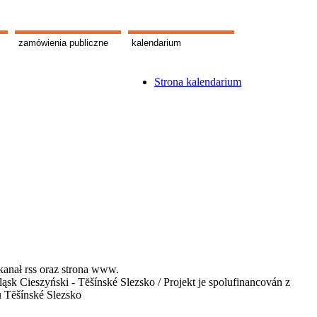
zamówienia publiczne
kalendarium
Strona kalendarium
kanał rss oraz strona www.
 Cieszyński - Tĕšínské Slezsko / Projekt je spolufinancován z
u Tĕšínské Slezsko