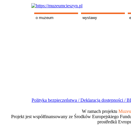
o muzeum
wystawy
Polityka bezpieczeństwa /
Deklaracja dostępności /
BI
W ramach projektu
Muzeum
Projekt jest współfinansowany ze Środków Europejskiego Fundu
prostředků Evrops