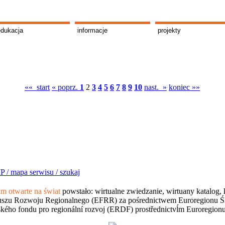
edukacja
informacje
projekty
«« start
« poprz.
1
2
3
4
5
6
7
8
9
10
nast. »
koniec »»
P /
mapa serwisu /
szukaj
 otwarte na świat
powstało: wirtualne zwiedzanie, wirtuany katalog, 
szu Rozwoju Regionalnego (EFRR) za pośrednictwem Euroregionu Śląsk
kého fondu pro regionální rozvoj (ERDF) prostřednictvĺm Euroregion