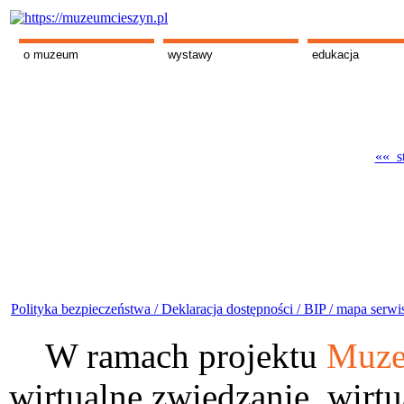
o muzeum
wystawy
edukacja
«« st
Polityka bezpieczeństwa /
Deklaracja dostępności /
BIP /
mapa serwi
W ramach projektu
Muze
wirtualne zwiedzanie, wirtu