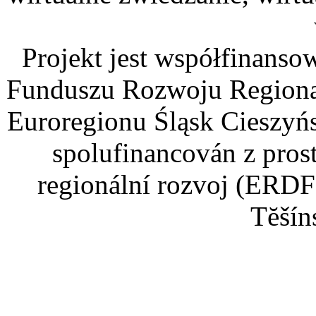
Projekt jest współfinans
Funduszu Rozwoju Regiona
Euroregionu Śląsk Cieszyńsk
spolufinancován z pros
regionální rozvoj (ERDF
Tĕšín