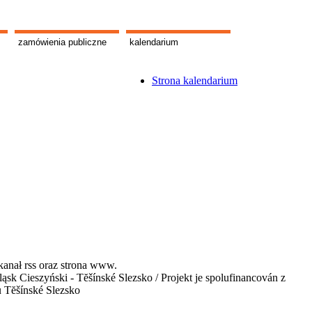
zamówienia publiczne
kalendarium
Strona kalendarium
kanał rss oraz strona www.
 Cieszyński - Tĕšínské Slezsko / Projekt je spolufinancován z
u Tĕšínské Slezsko