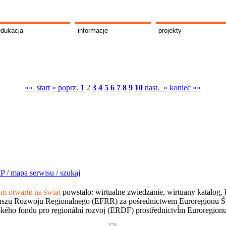
edukacja
informacje
projekty
«« start
« poprz.
1
2
3
4
5
6
7
8
9
10
nast. »
koniec »»
P /
mapa serwisu /
szukaj
 otwarte na świat
powstało: wirtualne zwiedzanie, wirtuany katalog, 
szu Rozwoju Regionalnego (EFRR) za pośrednictwem Euroregionu Śląsk
kého fondu pro regionální rozvoj (ERDF) prostřednictvĺm Euroregion