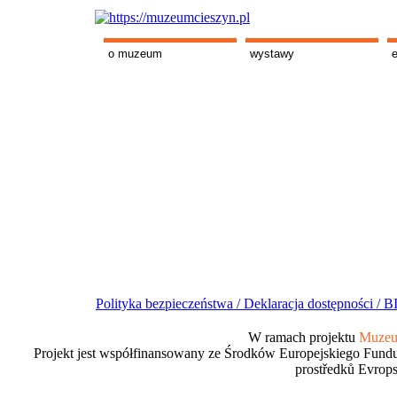
o muzeum
wystawy
Polityka bezpieczeństwa /
Deklaracja dostępności /
BI
W ramach projektu
Muzeum
Projekt jest współfinansowany ze Środków Europejskiego Fundu
prostředků Evrops