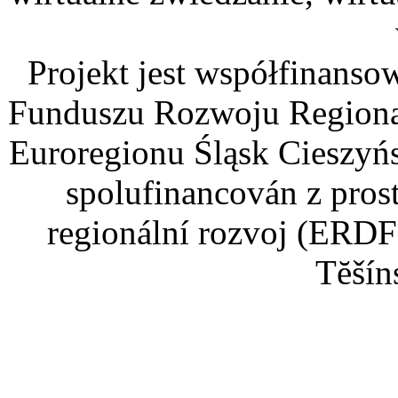
Projekt jest współfinans
Funduszu Rozwoju Regiona
Euroregionu Śląsk Cieszyńsk
spolufinancován z pros
regionální rozvoj (ERDF
Tĕšín