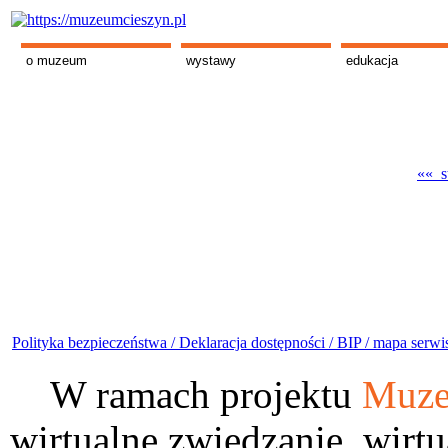
o muzeum
wystawy
edukacja
«« s
Polityka bezpieczeństwa /
Deklaracja dostępności /
BIP /
mapa serwi
W ramach projektu
Muze
wirtualne zwiedzanie, wirtu