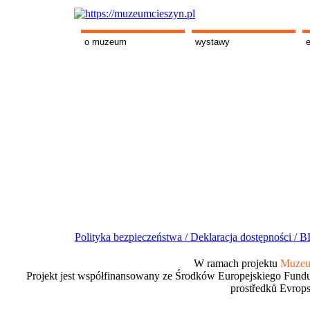
o muzeum
wystawy
Polityka bezpieczeństwa /
Deklaracja dostępności /
BI
W ramach projektu
Muzeum
Projekt jest współfinansowany ze Środków Europejskiego Fundu
prostředků Evrops