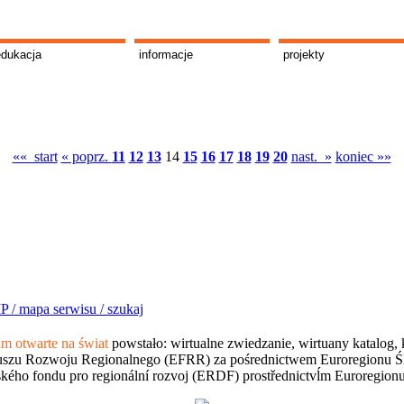
edukacja
informacje
projekty
«« start
« poprz.
11
12
13
14
15
16
17
18
19
20
nast. »
koniec »»
P /
mapa serwisu /
szukaj
 otwarte na świat
powstało: wirtualne zwiedzanie, wirtuany katalog, 
szu Rozwoju Regionalnego (EFRR) za pośrednictwem Euroregionu Śląsk
kého fondu pro regionální rozvoj (ERDF) prostřednictvĺm Euroregion