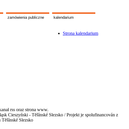
zamówienia publiczne
kalendarium
Strona kalendarium
kanał rss oraz strona www.
 Cieszyński - Tĕšínské Slezsko / Projekt je spolufinancován z
u Tĕšínské Slezsko