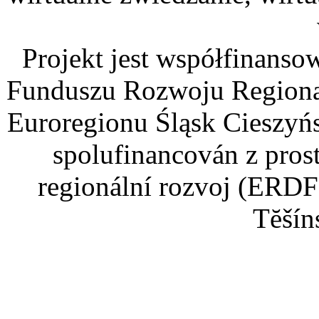
Projekt jest współfinans
Funduszu Rozwoju Regiona
Euroregionu Śląsk Cieszyńsk
spolufinancován z pros
regionální rozvoj (ERDF
Tĕšín