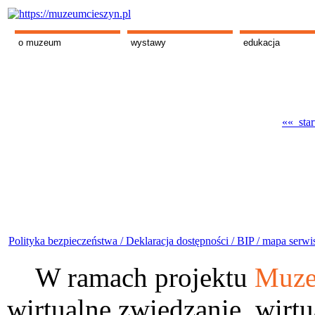
o muzeum
wystawy
edukacja
«« star
Polityka bezpieczeństwa /
Deklaracja dostępności /
BIP /
mapa serwi
W ramach projektu
Muze
wirtualne zwiedzanie, wirtu