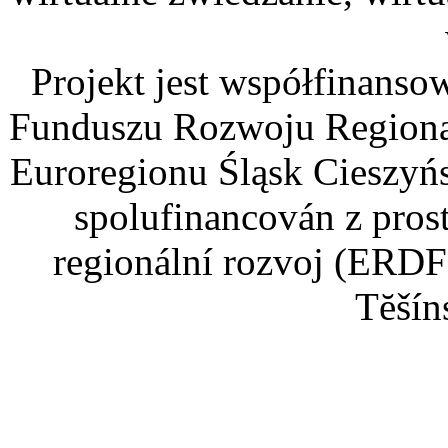
Projekt jest współfinans
Funduszu Rozwoju Regiona
Euroregionu Śląsk Cieszyńsk
spolufinancován z pros
regionální rozvoj (ERDF
Tĕšín