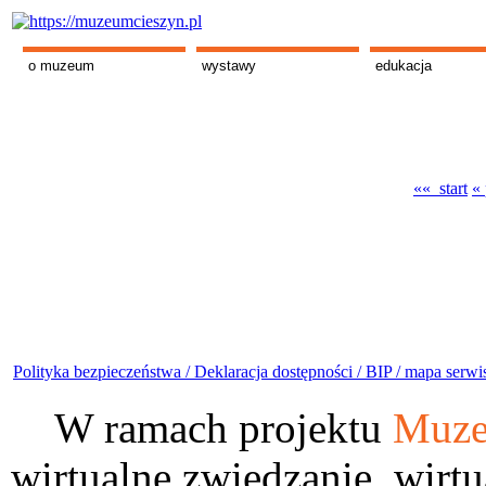
o muzeum
wystawy
edukacja
«« start
«
Polityka bezpieczeństwa /
Deklaracja dostępności /
BIP /
mapa serwi
W ramach projektu
Muze
wirtualne zwiedzanie, wirtu