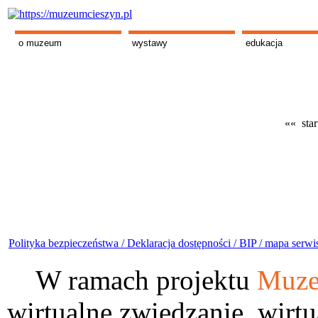
o muzeum
wystawy
edukacja
«« star
Polityka bezpieczeństwa /
Deklaracja dostępności /
BIP /
mapa serwi
W ramach projektu
Muze
wirtualne zwiedzanie, wirtu