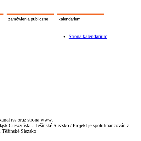
zamówienia publiczne
kalendarium
Strona kalendarium
kanał rss oraz strona www.
 Cieszyński - Tĕšínské Slezsko / Projekt je spolufinancován z
u Tĕšínské Slezsko