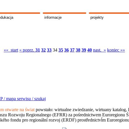
edukacja
informacje
projekty
«« start
« poprz.
31
32
33
34
35
36
37
38
39
40
nast. »
koniec »»
P /
mapa serwisu /
szukaj
 otwarte na świat
powstało: wirtualne zwiedzanie, wirtuany katalog, 
szu Rozwoju Regionalnego (EFRR) za pośrednictwem Euroregionu Śląsk
kého fondu pro regionální rozvoj (ERDF) prostřednictvĺm Euroregion