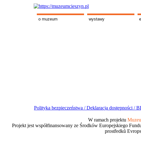
o muzeum
wystawy
Polityka bezpieczeństwa /
Deklaracja dostępności /
BI
W ramach projektu
Muzeum
Projekt jest współfinansowany ze Środków Europejskiego Fundu
prostředků Evrops