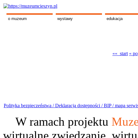
o muzeum
wystawy
edukacja
«« start
« po
Polityka bezpieczeństwa /
Deklaracja dostępności /
BIP /
mapa serwi
W ramach projektu
Muze
wirtualne zwiedzanie, wirtu