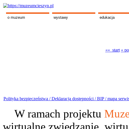
o muzeum
wystawy
edukacja
«« start
« po
Polityka bezpieczeństwa /
Deklaracja dostępności /
BIP /
mapa serwi
W ramach projektu
Muze
wirtualne zwiedzanie, wirtu