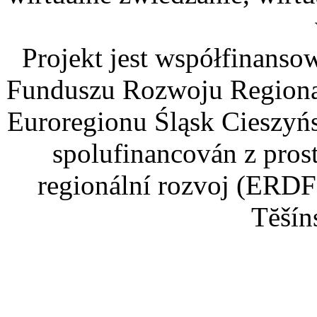
Projekt jest współfinans
Funduszu Rozwoju Regiona
Euroregionu Śląsk Cieszyńsk
spolufinancován z pros
regionální rozvoj (ERDF
Tĕšín