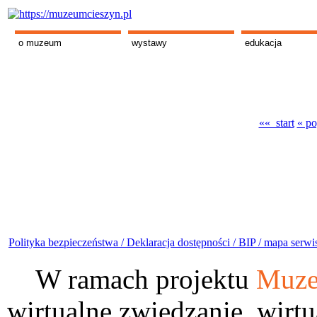
o muzeum
wystawy
edukacja
«« start
« po
Polityka bezpieczeństwa /
Deklaracja dostępności /
BIP /
mapa serwi
W ramach projektu
Muze
wirtualne zwiedzanie, wirtu