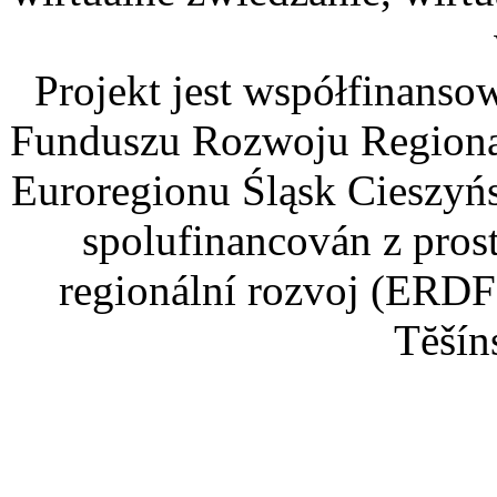
Projekt jest współfinans
Funduszu Rozwoju Regiona
Euroregionu Śląsk Cieszyńsk
spolufinancován z pros
regionální rozvoj (ERDF
Tĕšín