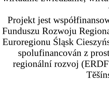
Projekt jest współfinans
Funduszu Rozwoju Regiona
Euroregionu Śląsk Cieszyńsk
spolufinancován z pros
regionální rozvoj (ERDF
Tĕšín