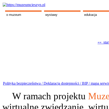
o muzeum
wystawy
edukacja
«« star
Polityka bezpieczeństwa /
Deklaracja dostępności /
BIP /
mapa serwi
W ramach projektu
Muze
wirtualne zwiedzanie, wirtu