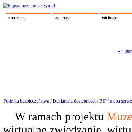
o muzeum
wystawy
edukacja
«« star
Polityka bezpieczeństwa /
Deklaracja dostępności /
BIP /
mapa serwi
W ramach projektu
Muze
wirtualne zwiedzanie, wirtu