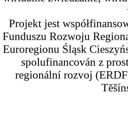
Projekt jest współfinans
Funduszu Rozwoju Regiona
Euroregionu Śląsk Cieszyńsk
spolufinancován z pros
regionální rozvoj (ERDF
Tĕšín