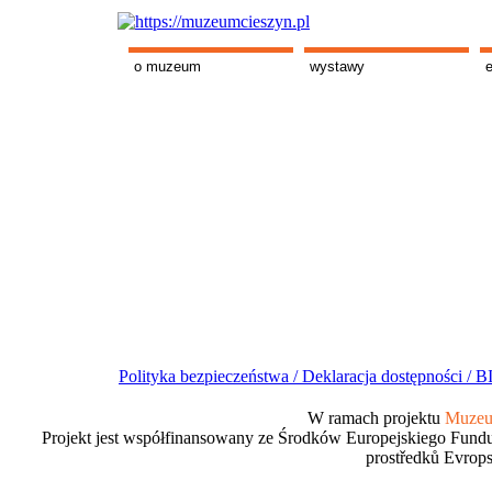
o muzeum
wystawy
Polityka bezpieczeństwa /
Deklaracja dostępności /
BI
W ramach projektu
Muzeum
Projekt jest współfinansowany ze Środków Europejskiego Fundu
prostředků Evrops