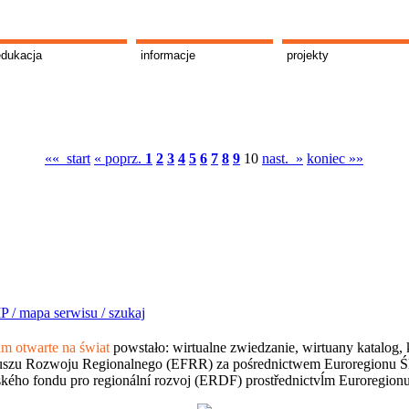
edukacja
informacje
projekty
«« start
« poprz.
1
2
3
4
5
6
7
8
9
10
nast. »
koniec »»
P /
mapa serwisu /
szukaj
 otwarte na świat
powstało: wirtualne zwiedzanie, wirtuany katalog, 
szu Rozwoju Regionalnego (EFRR) za pośrednictwem Euroregionu Śląsk
kého fondu pro regionální rozvoj (ERDF) prostřednictvĺm Euroregion