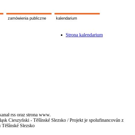
zamówienia publiczne
kalendarium
Strona kalendarium
kanał rss oraz strona www.
 Cieszyński - Tĕšínské Slezsko / Projekt je spolufinancován z
u Tĕšínské Slezsko