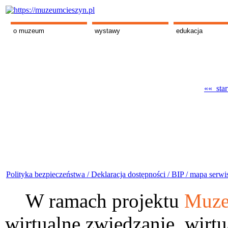
o muzeum
wystawy
edukacja
«« star
Polityka bezpieczeństwa /
Deklaracja dostępności /
BIP /
mapa serwi
W ramach projektu
Muze
wirtualne zwiedzanie, wirtu