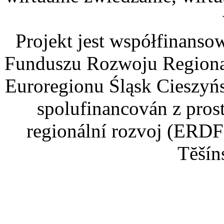
Projekt jest współfinans
Funduszu Rozwoju Regiona
Euroregionu Śląsk Cieszyńsk
spolufinancován z pros
regionální rozvoj (ERDF
Tĕšín