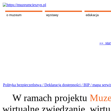
o muzeum
wystawy
edukacja
«« star
Polityka bezpieczeństwa /
Deklaracja dostępności /
BIP /
mapa serwi
W ramach projektu
Muze
wirtualne zwiedzanie, wirtu