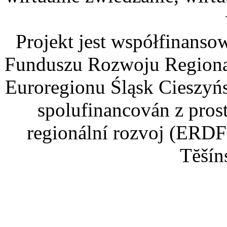
Projekt jest współfinans
Funduszu Rozwoju Regiona
Euroregionu Śląsk Cieszyńsk
spolufinancován z pros
regionální rozvoj (ERDF
Tĕšín