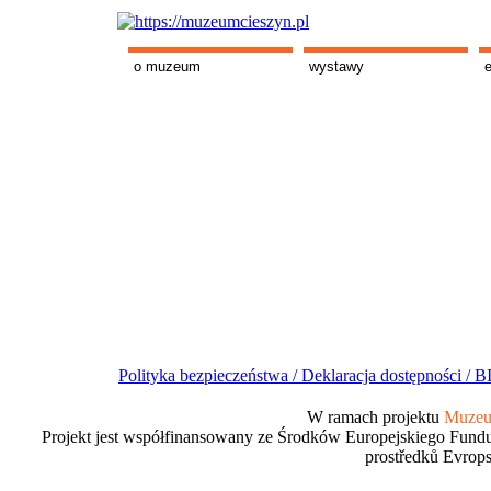
o muzeum
wystawy
Polityka bezpieczeństwa /
Deklaracja dostępności /
BI
W ramach projektu
Muzeum
Projekt jest współfinansowany ze Środków Europejskiego Fundu
prostředků Evrops