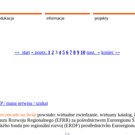
edukacja
informacje
projekty
«« start
« poprz.
1
2
3
4
5
6
7
8
9
10
nast. »
koniec »»
P /
mapa serwisu /
szukaj
 otwarte na świat
powstało: wirtualne zwiedzanie, wirtuany katalog, 
szu Rozwoju Regionalnego (EFRR) za pośrednictwem Euroregionu Śląsk
kého fondu pro regionální rozvoj (ERDF) prostřednictvĺm Euroregion