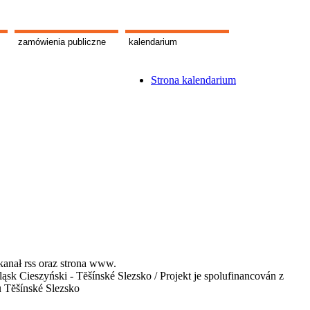
zamówienia publiczne
kalendarium
Strona kalendarium
kanał rss oraz strona www.
 Cieszyński - Tĕšínské Slezsko / Projekt je spolufinancován z
u Tĕšínské Slezsko