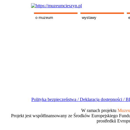
o muzeum
wystawy
Polityka bezpieczeństwa /
Deklaracja dostępności /
BI
W ramach projektu
Muzeum
Projekt jest współfinansowany ze Środków Europejskiego Fundu
prostředků Evrops