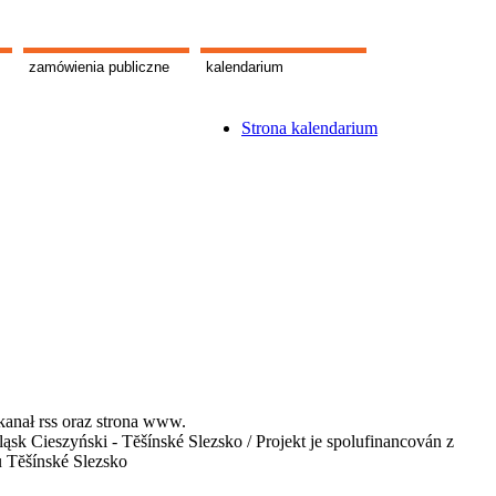
zamówienia publiczne
kalendarium
Strona kalendarium
kanał rss oraz strona www.
 Cieszyński - Tĕšínské Slezsko / Projekt je spolufinancován z
u Tĕšínské Slezsko