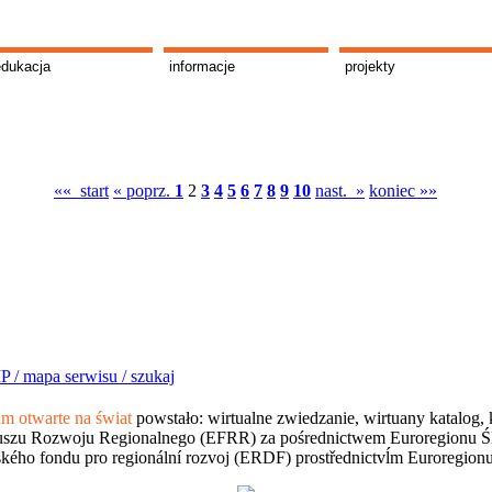
edukacja
informacje
projekty
«« start
« poprz.
1
2
3
4
5
6
7
8
9
10
nast. »
koniec »»
P /
mapa serwisu /
szukaj
 otwarte na świat
powstało: wirtualne zwiedzanie, wirtuany katalog, 
szu Rozwoju Regionalnego (EFRR) za pośrednictwem Euroregionu Śląsk
kého fondu pro regionální rozvoj (ERDF) prostřednictvĺm Euroregion