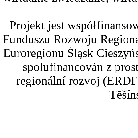
Projekt jest współfinans
Funduszu Rozwoju Regiona
Euroregionu Śląsk Cieszyńsk
spolufinancován z pros
regionální rozvoj (ERDF
Tĕšín