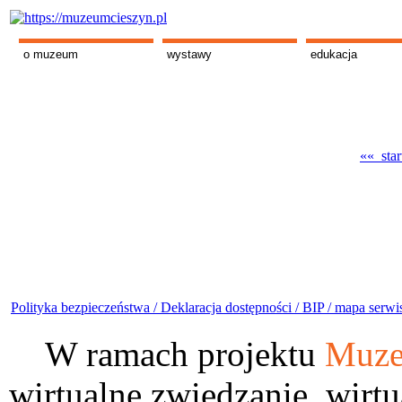
o muzeum
wystawy
edukacja
«« star
Polityka bezpieczeństwa /
Deklaracja dostępności /
BIP /
mapa serwi
W ramach projektu
Muze
wirtualne zwiedzanie, wirtu