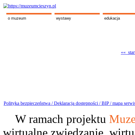
o muzeum
wystawy
edukacja
«« star
Polityka bezpieczeństwa /
Deklaracja dostępności /
BIP /
mapa serwi
W ramach projektu
Muze
wirtualne zwiedzanie, wirtu