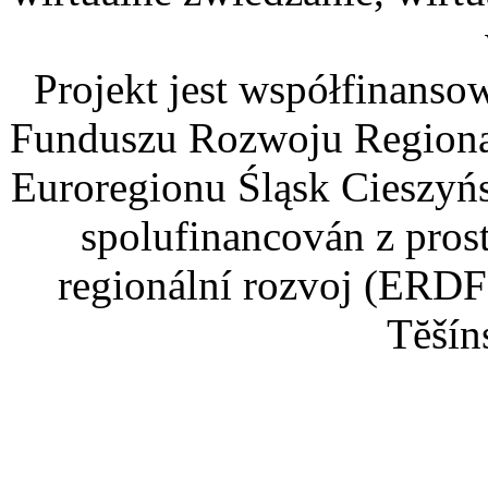
Projekt jest współfinans
Funduszu Rozwoju Regiona
Euroregionu Śląsk Cieszyńsk
spolufinancován z pros
regionální rozvoj (ERDF
Tĕšín