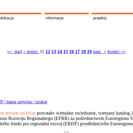
edukacja
informacje
projekty
«« start
« poprz.
11
12
13
14
15
16
17
18
19
nast. »
koniec »»
P /
mapa serwisu /
szukaj
 otwarte na świat
powstało: wirtualne zwiedzanie, wirtuany katalog, 
szu Rozwoju Regionalnego (EFRR) za pośrednictwem Euroregionu Śląsk
kého fondu pro regionální rozvoj (ERDF) prostřednictvĺm Euroregion