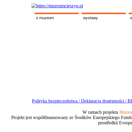
o muzeum
wystawy
Polityka bezpieczeństwa /
Deklaracja dostępności /
BI
W ramach projektu
Muzeum
Projekt jest współfinansowany ze Środków Europejskiego Fundu
prostředků Evrops