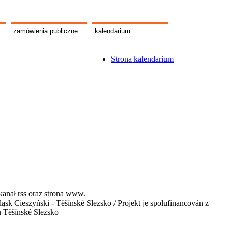
zamówienia publiczne
kalendarium
Strona kalendarium
kanał rss oraz strona www.
 Cieszyński - Tĕšínské Slezsko / Projekt je spolufinancován z
u Tĕšínské Slezsko