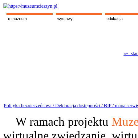
o muzeum
wystawy
edukacja
«« star
Polityka bezpieczeństwa /
Deklaracja dostępności /
BIP /
mapa serwi
W ramach projektu
Muze
wirtualne zwiedzanie, wirtu