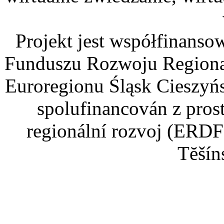
Projekt jest współfinans
Funduszu Rozwoju Regiona
Euroregionu Śląsk Cieszyńsk
spolufinancován z pros
regionální rozvoj (ERDF
Tĕšín