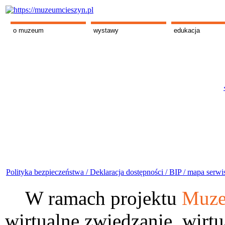
o muzeum
wystawy
edukacja
Polityka bezpieczeństwa /
Deklaracja dostępności /
BIP /
mapa serwi
W ramach projektu
Muze
wirtualne zwiedzanie, wirtu