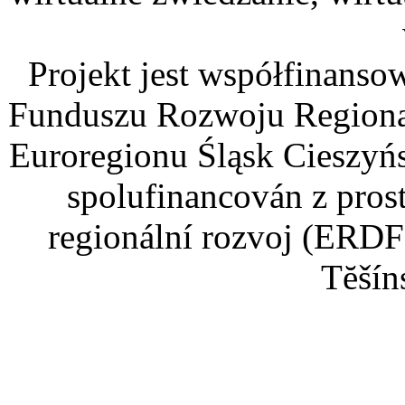
Projekt jest współfinans
Funduszu Rozwoju Regiona
Euroregionu Śląsk Cieszyńsk
spolufinancován z pros
regionální rozvoj (ERDF
Tĕšín