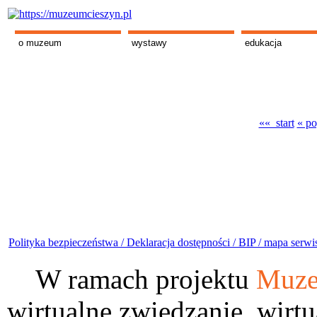
o muzeum
wystawy
edukacja
«« start
« po
Polityka bezpieczeństwa /
Deklaracja dostępności /
BIP /
mapa serwi
W ramach projektu
Muze
wirtualne zwiedzanie, wirtu