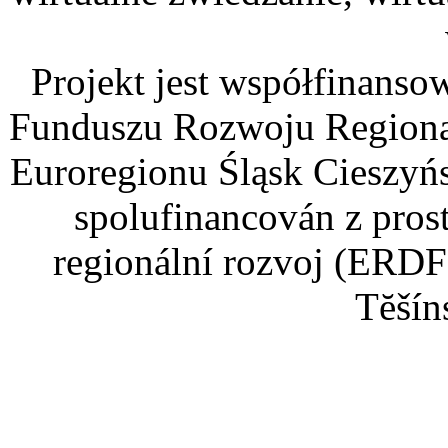
Projekt jest współfinans
Funduszu Rozwoju Regiona
Euroregionu Śląsk Cieszyńsk
spolufinancován z pros
regionální rozvoj (ERDF
Tĕšín