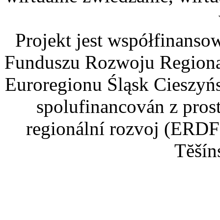
Projekt jest współfinans
Funduszu Rozwoju Regiona
Euroregionu Śląsk Cieszyńsk
spolufinancován z pros
regionální rozvoj (ERDF
Tĕšín