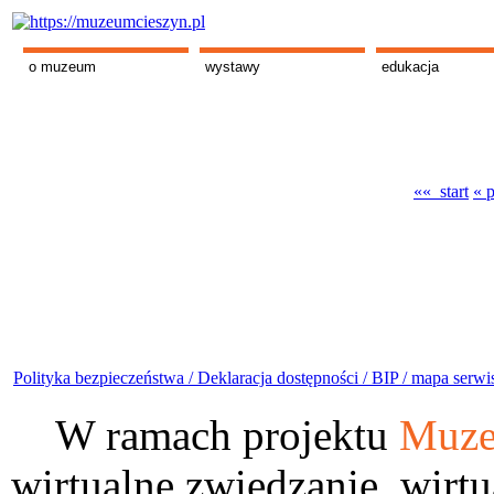
o muzeum
wystawy
edukacja
«« start
« 
Polityka bezpieczeństwa /
Deklaracja dostępności /
BIP /
mapa serwi
W ramach projektu
Muze
wirtualne zwiedzanie, wirtu