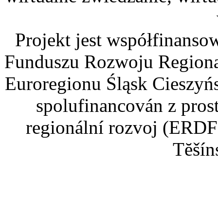
Projekt jest współfinans
Funduszu Rozwoju Regiona
Euroregionu Śląsk Cieszyńsk
spolufinancován z pros
regionální rozvoj (ERDF
Tĕšín