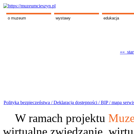
o muzeum
wystawy
edukacja
«« star
Polityka bezpieczeństwa /
Deklaracja dostępności /
BIP /
mapa serwi
W ramach projektu
Muze
wirtualne zwiedzanie, wirtu