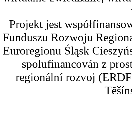
Projekt jest współfinans
Funduszu Rozwoju Regiona
Euroregionu Śląsk Cieszyńsk
spolufinancován z pros
regionální rozvoj (ERDF
Tĕšín