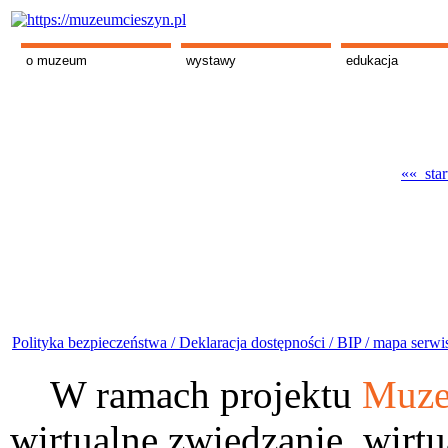
o muzeum
wystawy
edukacja
«« star
Polityka bezpieczeństwa /
Deklaracja dostępności /
BIP /
mapa serwi
W ramach projektu
Muze
wirtualne zwiedzanie, wirtu