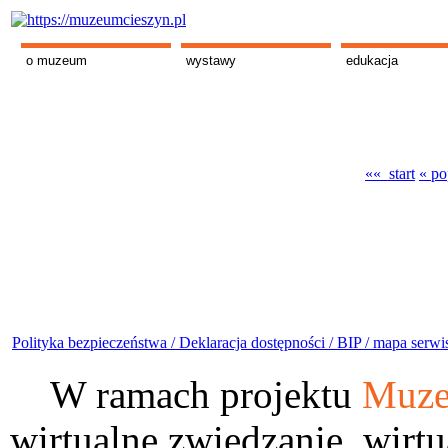
o muzeum
wystawy
edukacja
«« start
« po
Polityka bezpieczeństwa /
Deklaracja dostępności /
BIP /
mapa serwi
W ramach projektu
Muze
wirtualne zwiedzanie, wirtu