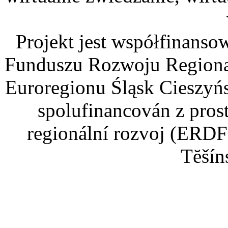
Projekt jest współfinans
Funduszu Rozwoju Regiona
Euroregionu Śląsk Cieszyńsk
spolufinancován z pros
regionální rozvoj (ERDF
Tĕšín