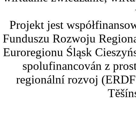
Projekt jest współfinans
Funduszu Rozwoju Regiona
Euroregionu Śląsk Cieszyńsk
spolufinancován z pros
regionální rozvoj (ERDF
Tĕšín