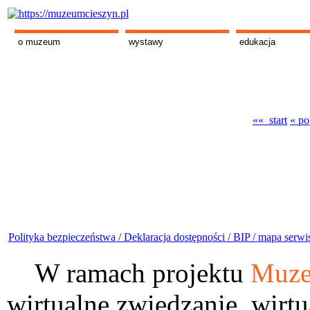
o muzeum
wystawy
edukacja
«« start
« po
Polityka bezpieczeństwa /
Deklaracja dostępności /
BIP /
mapa serwi
W ramach projektu
Muze
wirtualne zwiedzanie, wirtu