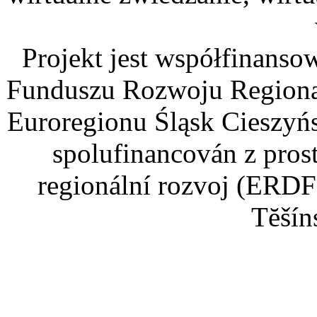
Projekt jest współfinans
Funduszu Rozwoju Regiona
Euroregionu Śląsk Cieszyńsk
spolufinancován z pros
regionální rozvoj (ERDF
Tĕšín