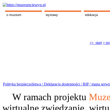
o muzeum
wystawy
edukacja
«« start
« po
Polityka bezpieczeństwa /
Deklaracja dostępności /
BIP /
mapa serwi
W ramach projektu
Muze
wirtualne zwiedzanie, wirtu