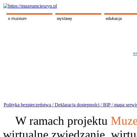
o muzeum
wystawy
edukacja
««
Polityka bezpieczeństwa /
Deklaracja dostępności /
BIP /
mapa serwi
W ramach projektu
Muze
wirtualne zwiedzanie, wirtu