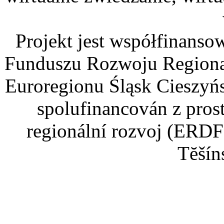
Projekt jest współfinans
Funduszu Rozwoju Regiona
Euroregionu Śląsk Cieszyńsk
spolufinancován z pros
regionální rozvoj (ERDF
Tĕšín