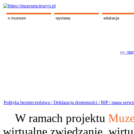
o muzeum
wystawy
edukacja
«« star
Polityka bezpieczeństwa /
Deklaracja dostępności /
BIP /
mapa serwi
W ramach projektu
Muze
wirtualne zwiedzanie, wirtu