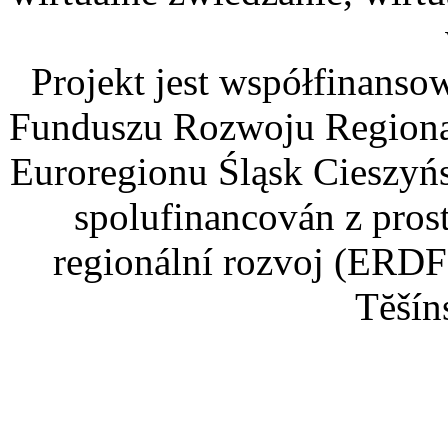
Projekt jest współfinans
Funduszu Rozwoju Regiona
Euroregionu Śląsk Cieszyńsk
spolufinancován z pros
regionální rozvoj (ERDF
Tĕšín