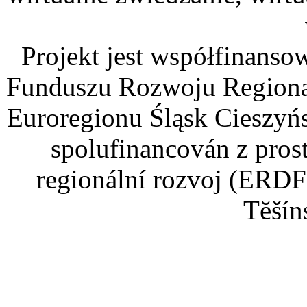
Projekt jest współfinans
Funduszu Rozwoju Regiona
Euroregionu Śląsk Cieszyńsk
spolufinancován z pros
regionální rozvoj (ERDF
Tĕšín