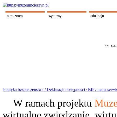
o muzeum
wystawy
edukacja
«« star
Polityka bezpieczeństwa /
Deklaracja dostępności /
BIP /
mapa serwi
W ramach projektu
Muze
wirtualne zwiedzanie, wirtu