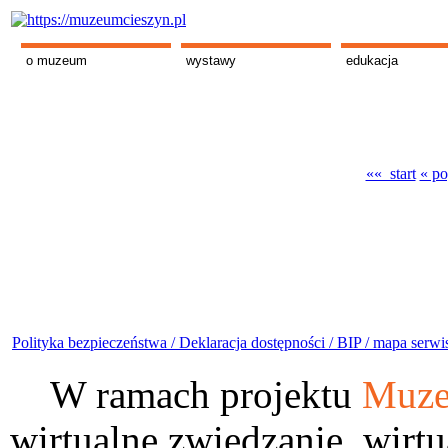
o muzeum
wystawy
edukacja
«« start
« po
Polityka bezpieczeństwa /
Deklaracja dostępności /
BIP /
mapa serwi
W ramach projektu
Muze
wirtualne zwiedzanie, wirtu