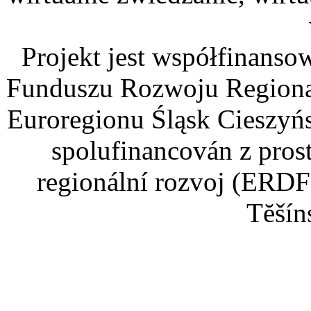
Projekt jest współfinans
Funduszu Rozwoju Regiona
Euroregionu Śląsk Cieszyńsk
spolufinancován z pros
regionální rozvoj (ERDF
Tĕšín