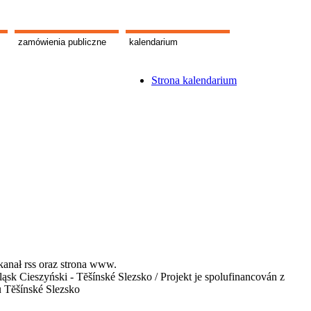
zamówienia publiczne
kalendarium
Strona kalendarium
kanał rss oraz strona www.
 Cieszyński - Tĕšínské Slezsko / Projekt je spolufinancován z
u Tĕšínské Slezsko