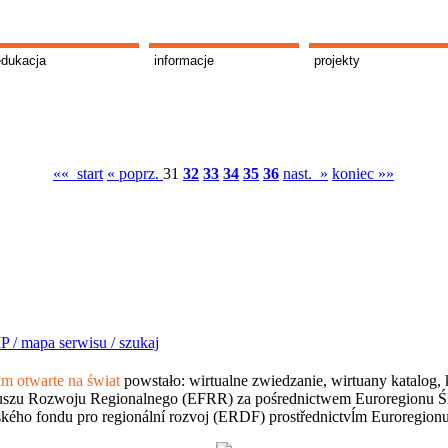
edukacja
informacje
projekty
«« start
« poprz.
31
32
33
34
35
36
nast. »
koniec »»
P /
mapa serwisu /
szukaj
 otwarte na świat
powstało: wirtualne zwiedzanie, wirtuany katalog, 
szu Rozwoju Regionalnego (EFRR) za pośrednictwem Euroregionu Śląsk
kého fondu pro regionální rozvoj (ERDF) prostřednictvĺm Euroregion