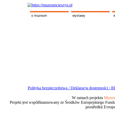
o muzeum
wystawy
Polityka bezpieczeństwa /
Deklaracja dostępności /
BI
W ramach projektu
Muzeum
Projekt jest współfinansowany ze Środków Europejskiego Fundu
prostředků Evrops