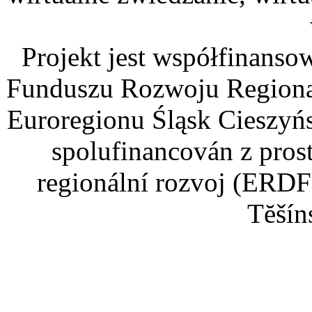
Projekt jest współfinans
Funduszu Rozwoju Regiona
Euroregionu Śląsk Cieszyńsk
spolufinancován z pros
regionální rozvoj (ERDF
Tĕšín