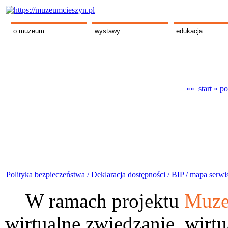
o muzeum
wystawy
edukacja
«« start
« po
Polityka bezpieczeństwa /
Deklaracja dostępności /
BIP /
mapa serwi
W ramach projektu
Muze
wirtualne zwiedzanie, wirtu