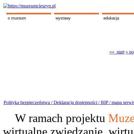
o muzeum
wystawy
edukacja
«« start
« po
Polityka bezpieczeństwa /
Deklaracja dostępności /
BIP /
mapa serwi
W ramach projektu
Muze
wirtualne zwiedzanie, wirtu