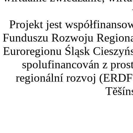
Projekt jest współfinans
Funduszu Rozwoju Regiona
Euroregionu Śląsk Cieszyńsk
spolufinancován z pros
regionální rozvoj (ERDF
Tĕšín