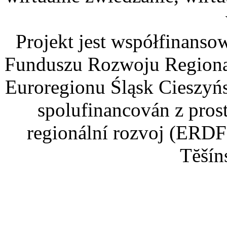
Projekt jest współfinans
Funduszu Rozwoju Regiona
Euroregionu Śląsk Cieszyńsk
spolufinancován z pros
regionální rozvoj (ERDF
Tĕšín