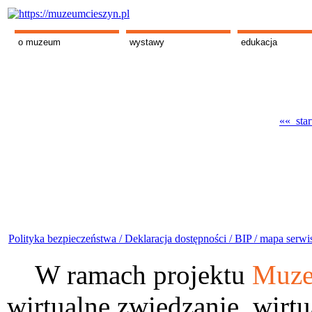
o muzeum
wystawy
edukacja
«« star
Polityka bezpieczeństwa /
Deklaracja dostępności /
BIP /
mapa serwi
W ramach projektu
Muze
wirtualne zwiedzanie, wirtu