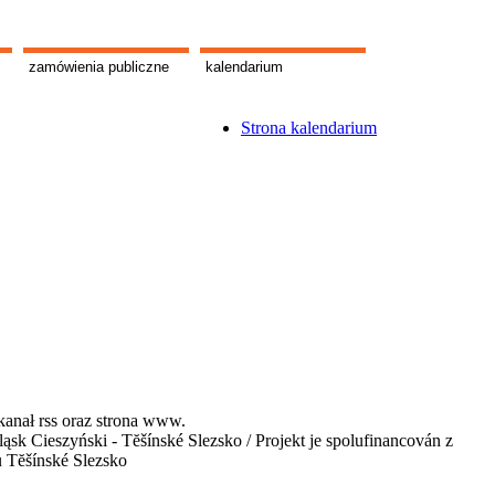
zamówienia publiczne
kalendarium
Strona kalendarium
kanał rss oraz strona www.
 Cieszyński - Tĕšínské Slezsko / Projekt je spolufinancován z
u Tĕšínské Slezsko