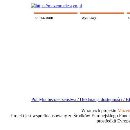
o muzeum
wystawy
Polityka bezpieczeństwa /
Deklaracja dostępności /
BI
W ramach projektu
Muzeum
Projekt jest współfinansowany ze Środków Europejskiego Fundu
prostředků Evrops