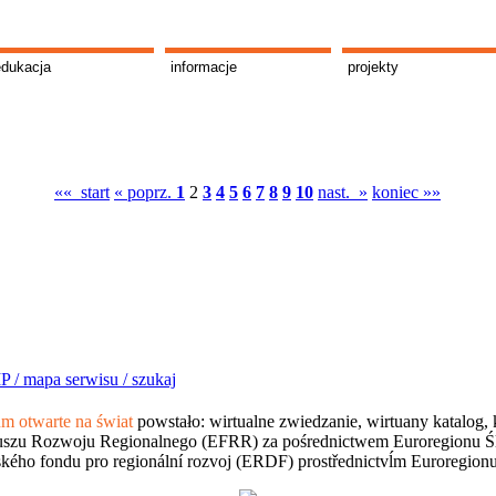
edukacja
informacje
projekty
«« start
« poprz.
1
2
3
4
5
6
7
8
9
10
nast. »
koniec »»
P /
mapa serwisu /
szukaj
 otwarte na świat
powstało: wirtualne zwiedzanie, wirtuany katalog, 
szu Rozwoju Regionalnego (EFRR) za pośrednictwem Euroregionu Śląsk
kého fondu pro regionální rozvoj (ERDF) prostřednictvĺm Euroregion