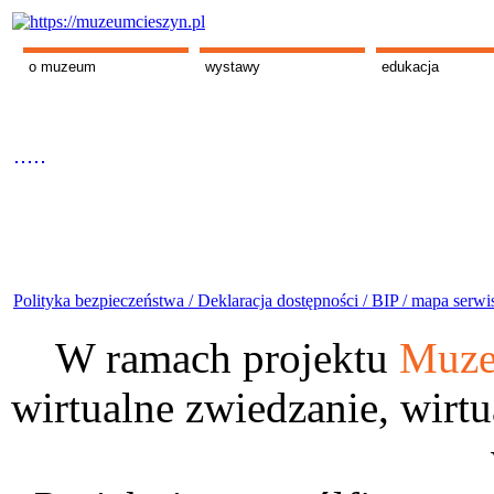
o muzeum
wystawy
edukacja
Polityka bezpieczeństwa /
Deklaracja dostępności /
BIP /
mapa serwi
W ramach projektu
Muze
wirtualne zwiedzanie, wirtu