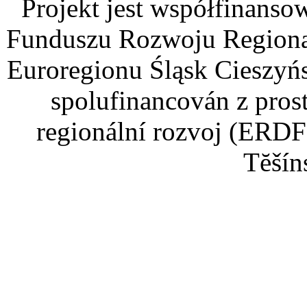
Projekt jest współfinans
Funduszu Rozwoju Regiona
Euroregionu Śląsk Cieszyńsk
spolufinancován z pros
regionální rozvoj (ERDF
Tĕšín