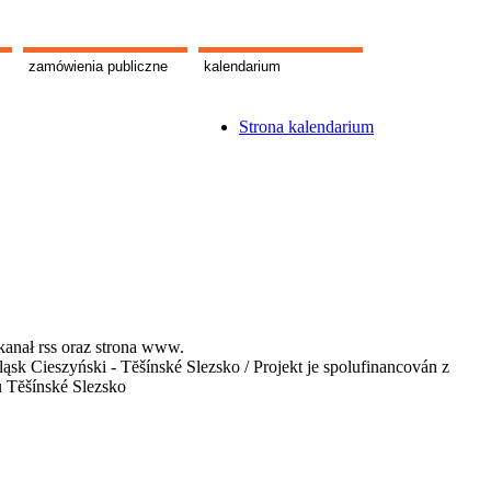
zamówienia publiczne
kalendarium
Strona kalendarium
kanał rss oraz strona www.
 Cieszyński - Tĕšínské Slezsko / Projekt je spolufinancován z
u Tĕšínské Slezsko