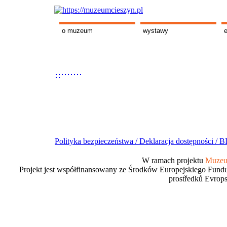
o muzeum
wystawy
Polityka bezpieczeństwa /
Deklaracja dostępności /
BI
W ramach projektu
Muzeum
Projekt jest współfinansowany ze Środków Europejskiego Fundu
prostředků Evrops