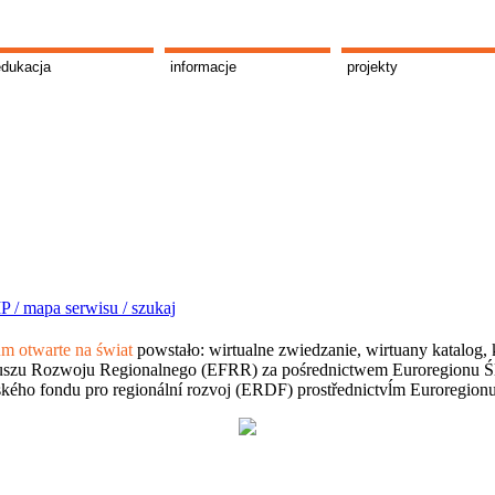
edukacja
informacje
projekty
P /
mapa serwisu /
szukaj
 otwarte na świat
powstało: wirtualne zwiedzanie, wirtuany katalog, 
szu Rozwoju Regionalnego (EFRR) za pośrednictwem Euroregionu Śląsk
kého fondu pro regionální rozvoj (ERDF) prostřednictvĺm Euroregion