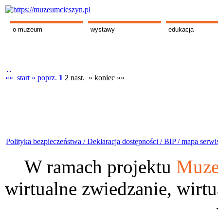
o muzeum
wystawy
edukacja
«« start
« poprz.
1
2
nast. »
koniec »»
Polityka bezpieczeństwa /
Deklaracja dostępności /
BIP /
mapa serwi
W ramach projektu
Muze
wirtualne zwiedzanie, wirtu