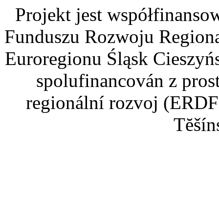
Projekt jest współfinans
Funduszu Rozwoju Regiona
Euroregionu Śląsk Cieszyńsk
spolufinancován z pros
regionální rozvoj (ERDF
Tĕšín