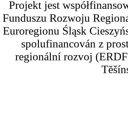
Projekt jest współfinans
Funduszu Rozwoju Regiona
Euroregionu Śląsk Cieszyńsk
spolufinancován z pros
regionální rozvoj (ERDF
Tĕšín