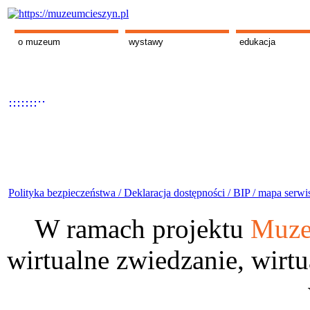
o muzeum
wystawy
edukacja
Polityka bezpieczeństwa /
Deklaracja dostępności /
BIP /
mapa serwi
W ramach projektu
Muze
wirtualne zwiedzanie, wirtu