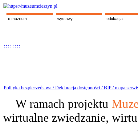
o muzeum
wystawy
edukacja
Polityka bezpieczeństwa /
Deklaracja dostępności /
BIP /
mapa serwi
W ramach projektu
Muze
wirtualne zwiedzanie, wirtu