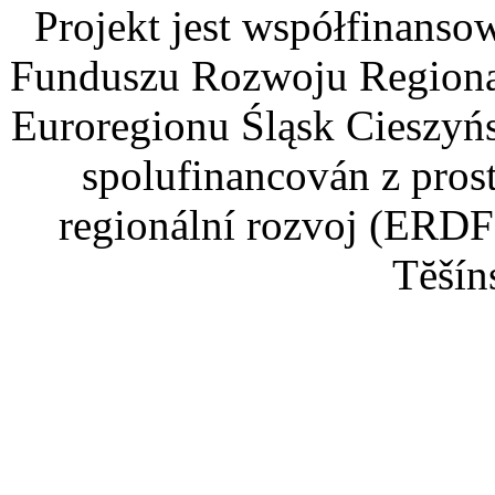
Projekt jest współfinans
Funduszu Rozwoju Regiona
Euroregionu Śląsk Cieszyńsk
spolufinancován z pros
regionální rozvoj (ERDF
Tĕšín